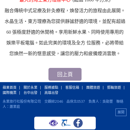
融合傳統中式足療及針灸療程，煥發活力的旅程由此展開。
水晶生活‧東方理療為您提供靜謐舒適的環境，並配有超過
60 張極度舒適的休閒椅。享用新鮮水果、同時使用專用的
娛樂平板電腦。如此完美的環境及全方 位服務，必將帶給
您煥然一新的愜意感受，讓您的壓力和疲備煙消雲散。
回上頁
蘋果首頁
關於永業
服務據點
客服信箱
團體旅遊
郵輪旅遊
國際機票
台中出發
高雄出發
永業旅行社股份有限公司 交觀綜2046 品保北0537 負責人：吳勛豐 聯絡
人：蕭業庭
蘋果旅行社股份有限公司 交觀甲6350 品保北1305 負責人：侯孝祥 聯絡
人：李宏炫
國際機票：(02)2515-5990 國際訂房、各國自由行：(02)2502-5110 郵輪旅
遊：(02)2515-5998