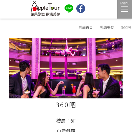
Menu
郵輪首頁
郵輪美食
360吧
360吧
樓層：6F
自費餐廳