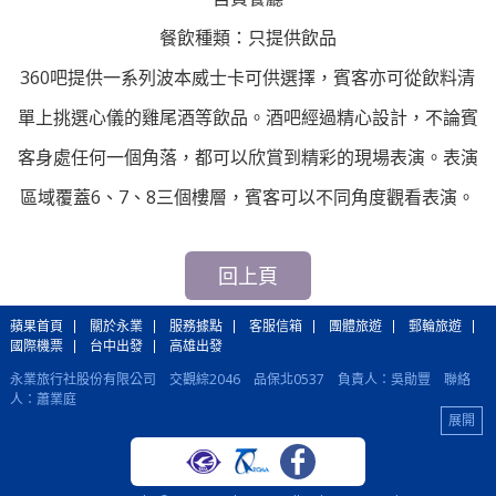
餐飲種類：只提供飲品
360吧提供一系列波本威士卡可供選擇，賓客亦可從飲料清
單上挑選心儀的雞尾酒等飲品。酒吧經過精心設計，不論賓
客身處任何一個角落，都可以欣賞到精彩的現場表演。表演
區域覆蓋6、7、8三個樓層，賓客可以不同角度觀看表演。
回上頁
蘋果首頁
關於永業
服務據點
客服信箱
團體旅遊
郵輪旅遊
國際機票
台中出發
高雄出發
永業旅行社股份有限公司 交觀綜2046 品保北0537 負責人：吳勛豐 聯絡
人：蕭業庭
蘋果旅行社股份有限公司 交觀甲6350 品保北1305 負責人：侯孝祥 聯絡
人：李宏炫
國際機票：(02)2515-5990 國際訂房、各國自由行：(02)2502-5110 郵輪旅
遊：(02)2515-5998