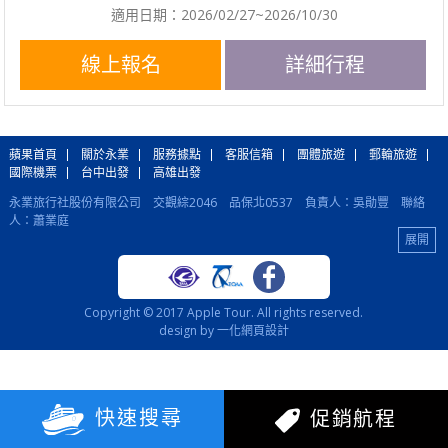
適用日期：2026/02/27~2026/10/30
線上報名
詳細行程
蘋果首頁
關於永業
服務據點
客服信箱
團體旅遊
郵輪旅遊
國際機票
台中出發
高雄出發
永業旅行社股份有限公司 交觀綜2046 品保北0537 負責人：吳勛豐 聯絡
人：蕭業庭
蘋果旅行社股份有限公司 交觀甲6350 品保北1305 負責人：侯孝祥 聯絡
人：李宏炫
國際機票：(02)2515-5990 國際訂房、各國自由行：(02)2502-5110 郵輪旅
遊：(02)2515-5998
總 公 司：(02)2515-5998 台 中：(04)2206-5888 高 雄：(07)291-9988
Copyright © 2017 Apple Tour. All rights reserved.
台北總公司：104 台北市中山區建國北路2段33號15樓之6
客服代表號：
design by 一化
網頁設計
(02)2515-5989 傳真：(02)2515-5987
快速搜尋
促銷航程