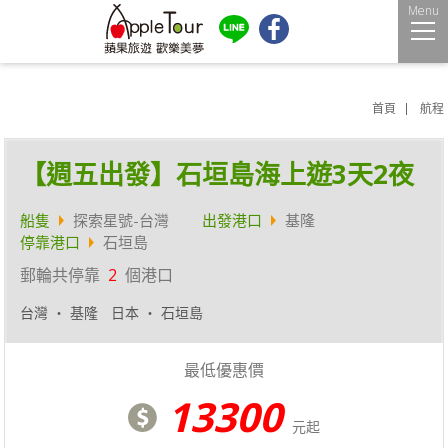
Menu
首頁
航程
【週五出發】石垣島海上遊3天2夜
船隻
探索星號-台灣
出發港口
基隆
停靠港口
石垣島
郵輪共停靠
2
個港口
台灣 ‧ 基隆
日本 ‧ 石垣島
最低優惠價
13300
元起