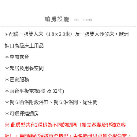
艙房設施
equipment
配備一張雙人床（1.8 x 2.0米）及一張雙人沙發床，歐洲
＊
進口高級床上用品
＊
專屬露台
＊
起居及用餐空間
＊
管家服務
＊
兩台平板電視(49 及 32寸)
＊
獨立衛浴附設浴缸、獨立淋浴間、衛生間
＊
可選擇連通房
※
此房型共有2種稍為不同的間隔（獨立客廳及非獨立客
廳），房間編配須按實際情況，由名勝世界郵輪全權決定。