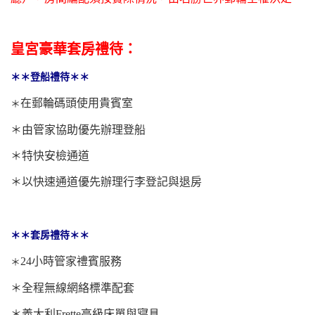
皇宮豪華套房禮待：
＊＊登船禮待＊＊
在郵輪碼頭使用貴賓室
＊
＊
由管家協助優先辦理登船
＊
特快安檢通道
＊
以快速通道優先辦理行李登記與退房
＊＊套房禮待＊＊
24小時管家禮賓服務
＊
＊
全程無線網絡標準配套
＊
義大利Frette高級床單與寢具