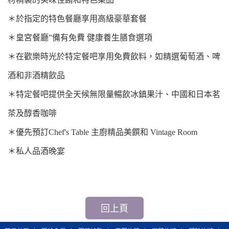
＊
於指定的特色餐廳享用高級豪華套餐
＊
皇宮餐廳”備有免費 健康養生膳食選項
＊
在歡樂時光於特定餐吧享用免費飲料，如精選葡萄酒、啤
酒和非酒精飲品
＊
特定餐吧提供全天候無限量暢飲冰鎮果汁、中國和日本茗
茶及醇香咖啡
＊
優先預訂Chef's Table 主廚精品美饌和 Vintage Room
＊
私人品酒晚宴
回上頁