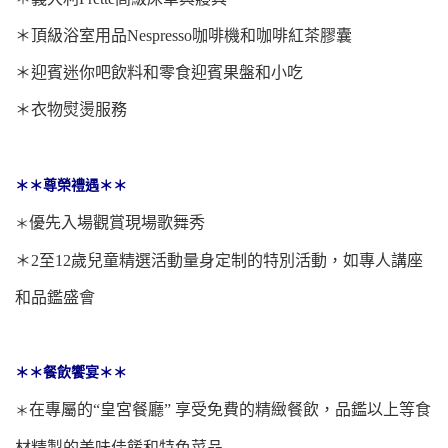
＊
頂級浴室用品Nespresso咖啡機和咖啡紅茶膠囊
＊
迎賓迷你吧飲料和零食迎賓果盤和小吃
＊
衣物熨燙服務
＊＊尊榮禮遇＊＊
優先入場觀賞現場歌舞秀
＊
＊
2至12歲兒童精選活動量身定制的特別活動，如專人講座
和品鑑盛會
＊＊餐飲饗宴＊＊
在專屬的“皇宮餐廳” 享受免費的精緻餐飲，品鑑以上等食
＊
材精製的美味佳餚和特色菜品