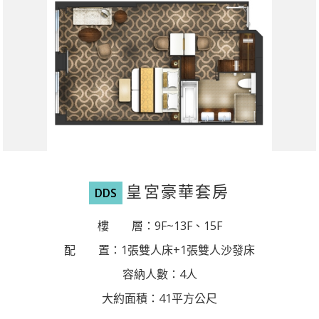
皇宮豪華套房
DDS
樓 層：9F~13F、15F
配 置：1張雙人床+1張雙人沙發床
容納人數：4人
大約面積：41平方公尺